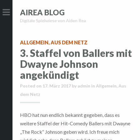
Z
Z
AIREA BLOG
u
u
Digitale Spielwiese von Aiden Rea
m
m
PRIMÄRES
I
I
MENÜ
n
n
ALLGEMEIN
,
AUS DEM NETZ
h
h
3. Staffel von Ballers mit
a
a
Dwayne Johnson
l
l
t
t
angekündigt
s
s
Posted on
17. März 2017
by
admin
in
Allgemein
,
Aus
p
p
dem Netz
r
r
i
i
n
n
HBO hat nun endlich bekannt gegeben, dass es
g
g
weitere Staffel der Hit-Comedy Ballers mit Dwayne
e
e
„The Rock“ Johnson geben wird. Ich freue mich
n
n