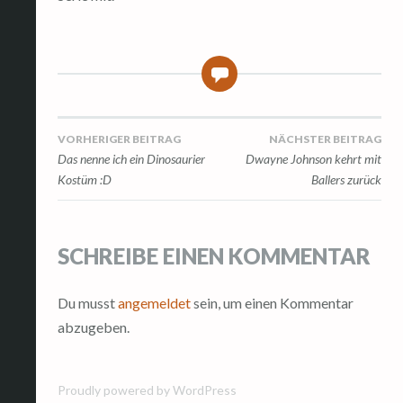
0
Beitragsnavigation
VORHERIGER BEITRAG
NÄCHSTER BEITRAG
Das nenne ich ein Dinosaurier
Dwayne Johnson kehrt mit
Kostüm :D
Ballers zurück
SCHREIBE EINEN KOMMENTAR
Du musst
angemeldet
sein, um einen Kommentar
abzugeben.
Proudly powered by WordPress