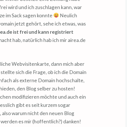
 frei wird und ich zuschlagen kann, war
atze im Sack sagen konnte
Neulich
omain jetzt gehört, sehe ich etwas, was
a.de ist frei und kann registriert
macht hab, natürlich hab ich mir airea.de
liche Webvisitenkarte, dann mich aber
tellte sich die Frage, ob ich die Domain
fach als externe Domain hochschalte,
hieden, den Blog selber zu hosten!
chen modifizieren möchte und auch ein
esslich gibt es seit kurzem sogar
, also warum nicht den neuen Blog
r werden es mir (hoffentlich?) danken!