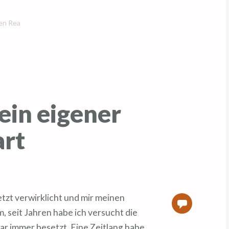
den Rea
ein eigener
art
0
, seit Jahren habe ich versucht die
r immer besetzt. Eine Zeitlang habe