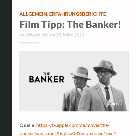
ALLGEMEIN
,
ERFAHRUNGSBERICHTE
Film Tipp: The Banker!
Veröffentlicht am
25. März 2020
Quelle:
https://tv.apple.com/de/movie/the-
banker/umc.cmc.2f8qhsa039voq5x0iwn1eixj1