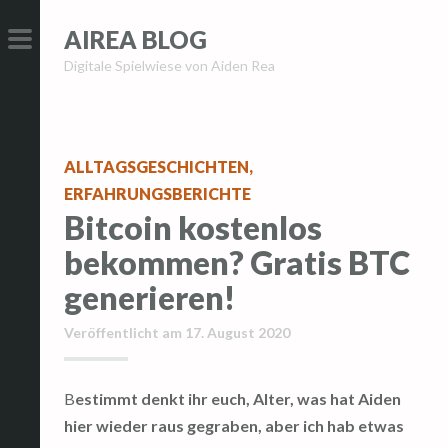
Z
Z
AIREA BLOG
u
u
Digitale Spielwiese von Aiden Rea
m
m
PRIMÄRES
I
I
MENÜ
n
n
h
h
ALLTAGSGESCHICHTEN
,
a
a
ERFAHRUNGSBERICHTE
l
l
Bitcoin kostenlos
t
t
bekommen? Gratis BTC
s
s
p
p
generieren!
r
r
Veröffentlicht am
17. August 2020
i
i
n
n
g
g
Bestimmt denkt ihr euch, Alter, was hat Aiden
e
e
hier wieder raus gegraben, aber ich hab etwas
n
n