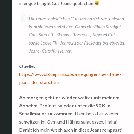
in enge Straight Cut Jeans quetschen
Die unterschiedlichen Cuts lassen sich verschieden
kombinieren und stylen. Generell zählen Straight
Cut-, Slim Fit-, Skinny-, Bootcut- , Tapered Cut –
sowie Loose Fit- Jeans zu der Riege der beliebtesten
Jeans- Cuts für Herren.
Quelle:
https://www.blueprints.de/anregungen/beruf/die-
jeans-der-stars.html
Ab morgen geht es wieder weiter mit meinem
Abnehm-Projekt, wieder unter die 90 Kilo
Schallmauer zu kommen.
Dann heisst es wieder
schwitzen im Gym und Hühnersalat essen. Haha!
Damit ich mein Arsch auch in diese Jeans reinpasst!