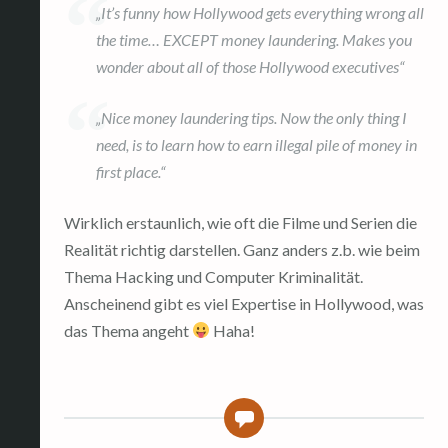
„It’s funny how Hollywood gets everything wrong all
the time… EXCEPT money laundering. Makes you
wonder about all of those Hollywood executives“
„Nice money laundering tips. Now the only thing I
need, is to learn how to earn illegal pile of money in
first place.“
Wirklich erstaunlich, wie oft die Filme und Serien die
Realität richtig darstellen. Ganz anders z.b. wie beim
Thema Hacking und Computer Kriminalität.
Anscheinend gibt es viel Expertise in Hollywood, was
das Thema angeht
Haha!
0