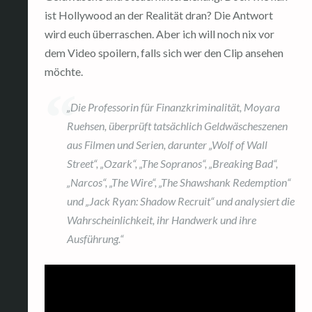
ist Hollywood an der Realität dran? Die Antwort
wird euch überraschen. Aber ich will noch nix vor
dem Video spoilern, falls sich wer den Clip ansehen
möchte.
„Die Professorin für Finanzkriminalität, Moyara
Ruehsen, überprüft tatsächlich Geldwäscheszenen
aus Filmen und Serien, darunter „Wolf of Wall
Street“, „Ozark“, „The Sopranos“, „Breaking Bad“,
„Narcos“, „The Wire“, „The Shawshank Redemption“
und „Jack Ryan: Shadow Recruit“ und analysiert die
Wahrscheinlichkeit, ihr Handwerk und ihre
Ausführung.“