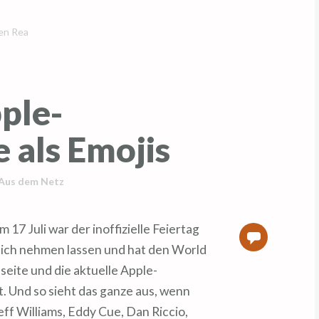
den Rea
ple-
 als Emojis
Aus dem Netz
0
sich nehmen lassen und hat den World
seite und die aktuelle Apple-
. Und so sieht das ganze aus, wenn
f Williams, Eddy Cue, Dan Riccio,