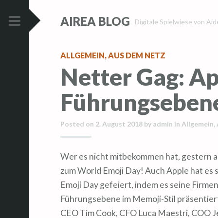
Z
Z
AIREA BLOG
u
u
Digitale Spielwiese von Ai
m
m
PRIMÄRES
I
I
MENÜ
ALLGEMEIN
,
AUS DEM NETZ
n
n
Netter Gag: Ap
h
h
a
a
Führungsebene
l
l
t
t
s
s
Posted on
2. August 2018
by
admin
in
Allgemein
,
p
p
r
r
Wer es nicht mitbekommen hat, gestern am 17 Juli war der inoffizielle Feiertag
i
i
zum World Emoji Day! Auch Apple hat es 
n
n
Emoji Day gefeiert, indem es seine Firmen
g
g
Führungsebene im Memoji-Stil präsentiert
e
e
CEO Tim Cook, CFO Luca Maestri, COO Jef
n
n